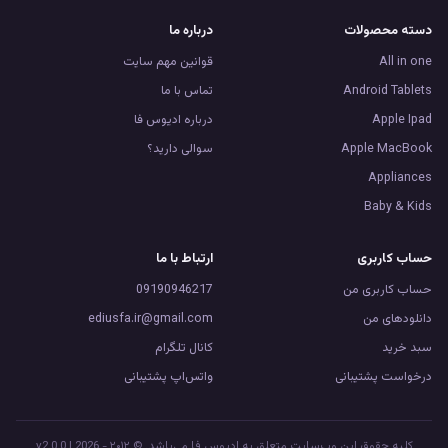
دسته محصولات
درباره ما
All in one
قوانین مهم سایت
Android Tablets
تماس با ما
Apple Ipad
درباره ادیوس فا
Apple MacBook
سوالی دارید؟
Appliances
Baby & Kids
حساب کاربری
ارتباط با ما
حساب کاربری من
09190946217
دانلود‌های من
ediusfa.ir@gmail.com
سبد خرید
کانال تلگرام
درخواست پشتیبانی
واتس‌اپ پشتیبانی
کلیه حقوق این وب‌سایت متعلق به ادیوس فا می‌باشد. © ۲۰۱۲ - 2026 | v2.0.0