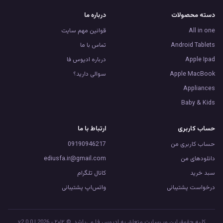
دسته محصولات
درباره ما
All in one
قوانین مهم سایت
Android Tablets
تماس با ما
Apple Ipad
درباره ادیوس فا
Apple MacBook
سوالی دارید؟
Appliances
Baby & Kids
حساب کاربری
ارتباط با ما
حساب کاربری من
09190946217
دانلود‌های من
ediusfa.ir@gmail.com
سبد خرید
کانال تلگرام
درخواست پشتیبانی
واتس‌اپ پشتیبانی
کلیه حقوق این وب‌سایت متعلق به ادیوس فا می‌باشد. © ۲۰۱۲ - 2026 | v2.0.0