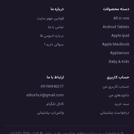
دسته محصولات
درباره ما
All in one
قوانین مهم سایت
Android Tablets
تماس با ما
Apple Ipad
درباره ادیوس فا
Apple MacBook
سوالی دارید؟
Appliances
Baby & Kids
حساب کاربری
ارتباط با ما
حساب کاربری من
09190946217
دانلود‌های من
ediusfa.ir@gmail.com
سبد خرید
کانال تلگرام
درخواست پشتیبانی
واتس‌اپ پشتیبانی
کلیه حقوق این وب‌سایت متعلق به ادیوس فا می‌باشد. © ۲۰۱۲ - 2026 | v2.0.0